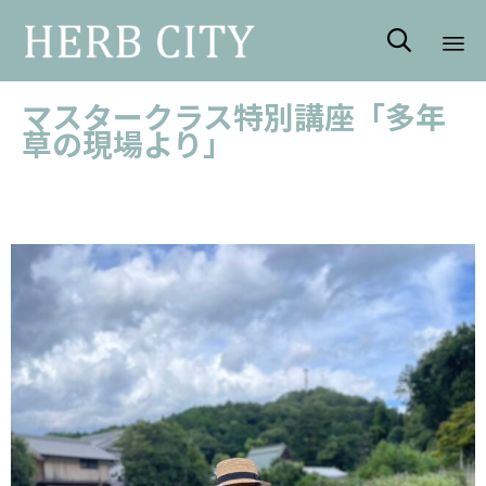

Sk
マスタークラス特別講座「多年
to
草の現場より」
con