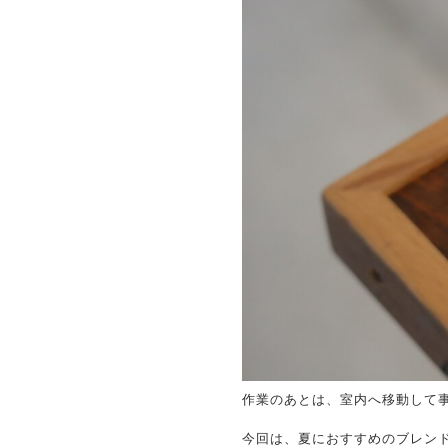
作業のあとは、室内へ移動して
今回は、夏におすすめのブレン