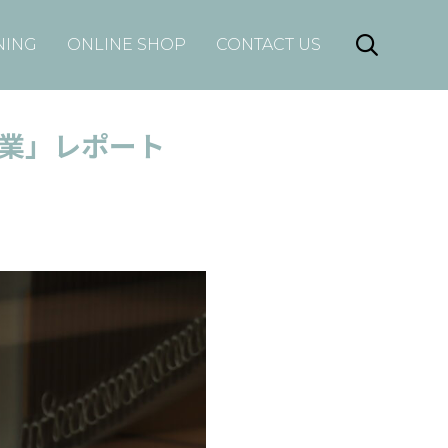
Skip

NING
ONLINE SHOP
CONTACT US
to
content
理作業」レポート