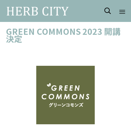

Sk
GREEN COMMONS 2023 開講
to
決定
con